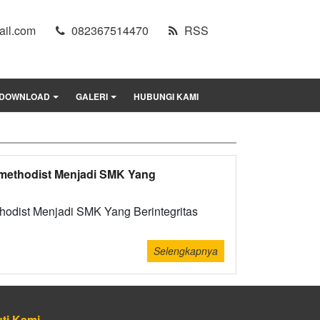
il.com
082367514470
RSS
DOWNLOAD
GALERI
HUBUNGI KAMI
emethodist Menjadi SMK Yang
odist Menjadi SMK Yang Berintegritas
Selengkapnya
uti Kami