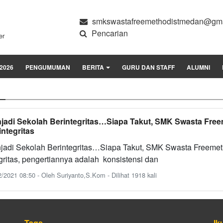
smkswastafreemethodistmedan@gma
Pencarian
er
2026
PENGUMUMAN
BERITA
GURU DAN STAFF
ALUMNI
jadi Sekolah Berintegritas…Siapa Takut, SMK Swasta Fre
integritas
jadi Sekolah Berintegritas…Siapa Takut, SMK Swasta Freemeth
gritas, pengertiannya adalah konsistensi dan
/2021 08:50 - Oleh Suriyanto,S.Kom - Dilihat 1918 kali
Tags
Ik