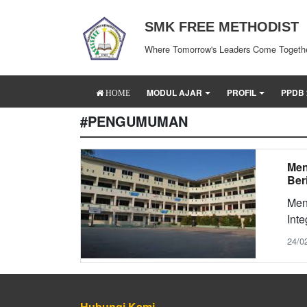
SMK FREE METHODIST
Where Tomorrow's Leaders Come Togeth
MODUL AJAR
PROFIL
PPDB 
HOME
#PENGUMUMAN
Men
Ber
Men
Inte
24/02
Hubungi Kami